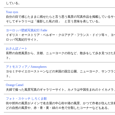
している。
Your eyes
自分の目で感じたままに残せたらと言う思う風景の写真作品を掲載している
そしてギャラリーは「撮影した私の目」 と言う意味を表している。
ヨーロッパ壁紙写真紀行 Failte
イギリス・オーストリア・ベルギー・クロアチア・フランス・ドイツ等々、ヨ
ロッパ写真紀行サイト。
おさんぽノート
長野の自然風景から、京都、ニューヨークの街など、散歩をして歩き見つけた
ト。
アトモスフィア／Atmospheres
ヨセミテやイエローストーンなどの米国の国立公園、ニューヨーク、サンフラ
ト。
Orange Camel
夫婦で撮った風景写真のギャラリーサイト。カメラは中国生まれのトイカメラ
フォト・スケッチ しろくま館
街や郊外の風景がメインで名古屋の中心街や港の風景、かつて作者が住んだ京
どの自然の風景や、赤・青・黄・緑の４色で分類したコーナーなどもある。