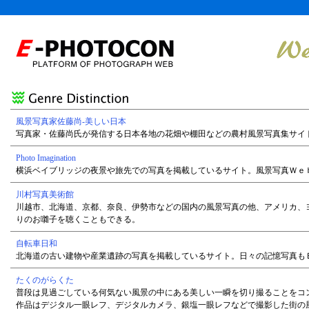
風景写真家佐藤尚-美しい日本
写真家・佐藤尚氏が発信する日本各地の花畑や棚田などの農村風景写真集サイ
Photo Imagination
横浜ベイブリッジの夜景や旅先での写真を掲載しているサイト。風景写真Ｗｅ
川村写真美術館
川越市、北海道、京都、奈良、伊勢市などの国内の風景写真の他、アメリカ、
りのお囃子を聴くこともできる。
自転車日和
北海道の古い建物や産業遺跡の写真を掲載しているサイト。日々の記憶写真も
たくのがらくた
普段は見過ごしている何気ない風景の中にある美しい一瞬を切り撮ることをコ
作品はデジタル一眼レフ、デジタルカメラ、銀塩一眼レフなどで撮影した街の