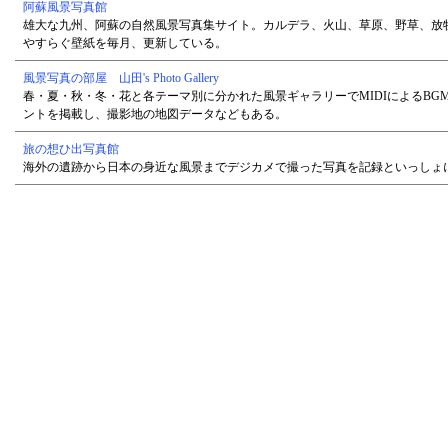
阿蘇風景写真館
雄大な九州、阿蘇の自然風景写真集サイト。カルデラ、火山、草原、野草、放
やすらぐ壁紙を毎月、更新している。
風景写真の部屋 山田's Photo Gallery
春・夏・秋・冬・花と各テーマ別に分かれた風景ギャラリーでMIDIによるB
ントを掲載し、撮影地の地図データなどもある。
旅の想ひ出写真館
海外の遺跡から日本の身近な風景までデジカメで撮った写真を記録といっしょ